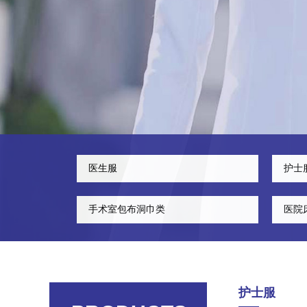
医生服
护士
手术室包布洞巾类
医院
护士服